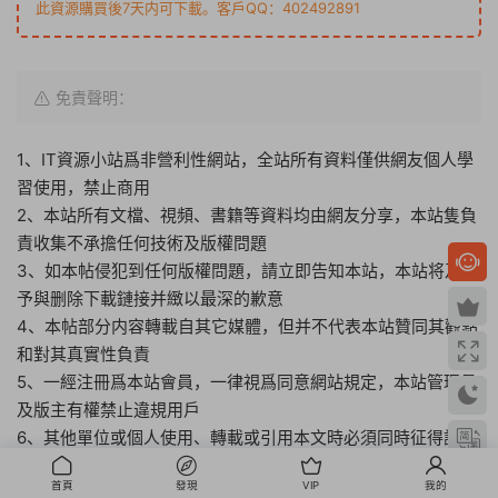
此資源購買後7天内可下載。客戶QQ：402492891
免責聲明：
1、IT資源小站爲非營利性網站，全站所有資料僅供網友個人學
習使用，禁止商用
2、本站所有文檔、視頻、書籍等資料均由網友分享，本站隻負
責收集不承擔任何技術及版權問題
3、如本帖侵犯到任何版權問題，請立即告知本站，本站将及時
予與删除下載鏈接并緻以最深的歉意
4、本帖部分内容轉載自其它媒體，但并不代表本站贊同其觀點
和對其真實性負責
5、一經注冊爲本站會員，一律視爲同意網站規定，本站管理員
及版主有權禁止違規用戶
6、其他單位或個人使用、轉載或引用本文時必須同時征得該帖
子作者和IT資源小站的同意
首頁
發現
VIP
我的
7、IT資源小站管理員和版主有權不事先通知發貼者而删除本文