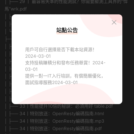
│ ├── 29 丨 最容易失準的性能測試？你需要壓測工具界的“悍
馬”wrk.pdf
│ ├── 30 丨 答疑（三）如何搭建測試的網絡結構？.html
│ ├── 30 丨 答疑（三）如何搭建測試的網絡結構？.mp3
站點公告
│ └── 30 丨 答疑（三）如何搭建測試的網絡結構？.pdf
├── 05-性能優化篇 (16講)/
│ ├── 31 丨 性能下降10倍的真兇：阻塞函數.html
用戶可自行選擇是否下載本站資源！
│ ├── 31 丨 性能下降10倍的真兇：阻塞函數.mp3
2024-03-01
│ ├── 31 丨 性能下降10倍的真兇：阻塞函數.pdf
支持投稿賺積分和發布任務懸賞！
2024-
│ ├── 32丨讓人又恨又愛的字符串操作.html
03-01
提供一對一IT入行培訓，有償簡曆優化，
│ ├── 32丨讓人又恨又愛的字符串操作.mp3
面試指導服務
2024-03-01
│ ├── 32丨讓人又恨又愛的字符串操作.pdf
│ ├── 33丨性能提升10倍的秘訣：必須用好 table.html
│ ├── 33丨性能提升10倍的秘訣：必須用好 table.mp3
│ ├── 33丨性能提升10倍的秘訣：必須用好 table.pdf
│ ├── 34丨特别放送：OpenResty編碼指南.html
│ ├── 34丨特别放送：OpenResty編碼指南.mp3
│ ├── 34丨特别放送：OpenResty編碼指南.pdf