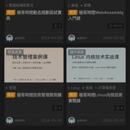
數據結構與算法
後端
架構
極客時間動态規劃面試寶
極客時間WebAssembly
獨家
獨家
典
入門課
9
6000
admin
2024-05-06
admin
2024-05-06
極客資源
操作系統
管理
Linux
後端
計算機原理
極客時間技術管理案例課
極客時間Linux内核技術
獨家
獨家
實戰課
9
9
admin
2024-05-06
admin
2024-05-06