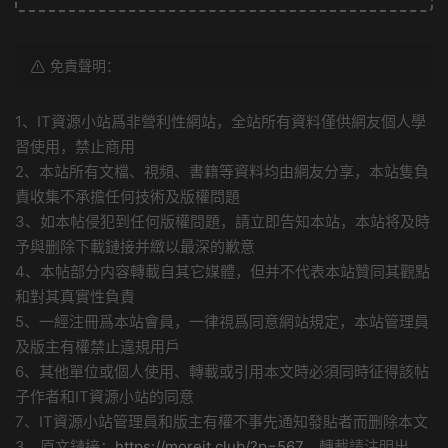
免責聲明：
1、IT資源小站爲非營利性網站，全站所有資料僅供網友個人學
習使用，禁止商用
2、本站所有文檔、視頻、書籍等資料均由網友分享，本站隻負
責收集不承擔任何技術及版權問題
3、如本帖侵犯到任何版權問題，請立即告知本站，本站将及時
予與删除下載鏈接并緻以最深的歉意
4、本帖部分内容轉載自其它媒體，但并不代表本站贊同其觀點
和對其真實性負責
5、一經注冊爲本站會員，一律視爲同意網站規定，本站管理員
及版主有權禁止違規用戶
6、其他單位或個人使用、轉載或引用本文時必須同時征得該帖
子作者和IT資源小站的同意
7、IT資源小站管理員和版主有權不事先通知發貼者而删除本文
3、原文鏈接：
https://moreit.club/?p=567
，轉載請注明出