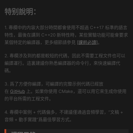
特别說明：
1. 專欄中的内容大部分時間都會使用不超過 C++17 标準的語言
特性，最後在講到 C++20 新特性時，某些實驗功能可能會要求
某個特定的編譯器，更多細節請參見
[課前必讀]
。
2. 專欄涉及到的都是較短的代碼，因此不需要工程文件也可以
編譯運行。這裏建議你熟悉編譯器的命令行，來快速編譯代
碼。
3. 爲了方便你編譯，可編譯的完整示例代碼已經放
在
GitHub
上。如果你使用 CMake，還可以用它來生成你使用
的平台所需的工程文件。
4. 專欄中案例 + 代碼偏多，不建議僅通過音頻學習，“文稿 +
音頻 + 動手實踐”爲最佳學習方式。