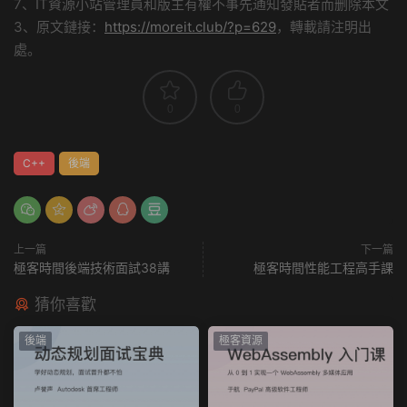
7、IT資源小站管理員和版主有權不事先通知發貼者而删除本文
3、原文鏈接：
https://moreit.club/?p=629
，轉載請注明出
處。
0
0
C++
後端
上一篇
下一篇
極客時間後端技術面試38講
極客時間性能工程高手課
猜你喜歡
後端
極客資源