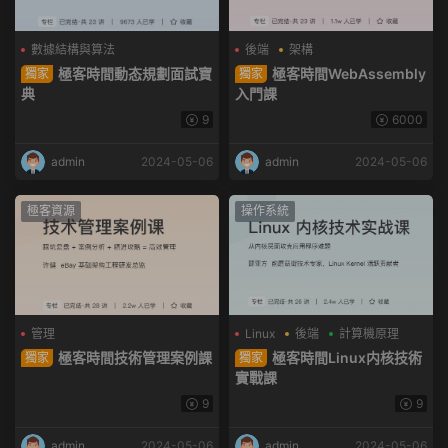
數據結構與算法
後端
架構
極客時間動态規劃面試寶
極客時間WebAssembly
獨家
獨家
典
入門課
9
6000
admin
2024-05-06
admin
2024-05-06
極客資源
操作系統
管理
Linux
後端
計算機原理
極客時間技術管理案例課
極客時間Linux内核技術
獨家
獨家
實戰課
9
9
admin
2024-05-06
admin
2024-05-06