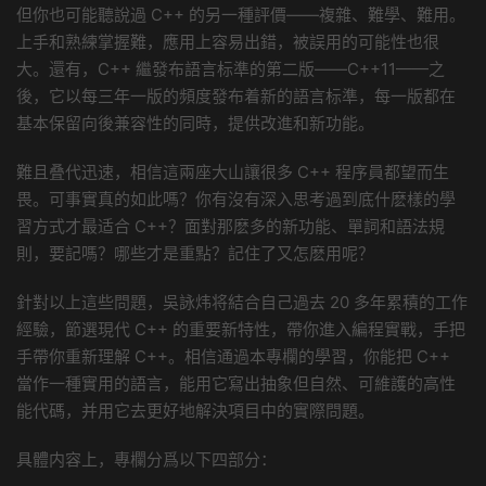
但你也可能聽說過 C++ 的另一種評價——複雜、難學、難用。
上手和熟練掌握難，應用上容易出錯，被誤用的可能性也很
大。還有，C++ 繼發布語言标準的第二版——C++11——之
後，它以每三年一版的頻度發布着新的語言标準，每一版都在
基本保留向後兼容性的同時，提供改進和新功能。
難且叠代迅速，相信這兩座大山讓很多 C++ 程序員都望而生
畏。可事實真的如此嗎？你有沒有深入思考過到底什麽樣的學
習方式才最适合 C++？面對那麽多的新功能、單詞和語法規
則，要記嗎？哪些才是重點？記住了又怎麽用呢？
針對以上這些問題，吳詠炜将結合自己過去 20 多年累積的工作
經驗，節選現代 C++ 的重要新特性，帶你進入編程實戰，手把
手帶你重新理解 C++。相信通過本專欄的學習，你能把 C++
當作一種實用的語言，能用它寫出抽象但自然、可維護的高性
能代碼，并用它去更好地解決項目中的實際問題。
具體内容上，專欄分爲以下四部分：