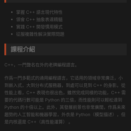
掌握 C++ 語言現代特性
領會 C++ 抽象表達精髓
實踐 C++ 開發慣用模式
征服複雜性解決實際問題
課程介紹
C++，一門聲名在外的老牌編程語言。
作爲一門多範式的通用編程語言，它适用的領域非常廣泛，小
到嵌入式，大到分布式服務器，到處可以見到 C++ 的身影。從
性能上看，C++ 表現也很出色，雖然完成同樣的功能，C++ 需
要的代碼行數可能是 Python 的三倍，而性能則可以輕松達到
Python 的十倍以上。此外，其發展前景也非常廣闊，作爲未來
趨勢的人工智能和機器學習，外衣是 Python（模型描述），但
是内核還是 C++（高性能運算） 。