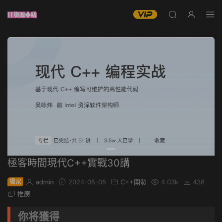
極客時間現代C++實戰30講
獨家
admin
2024-05-05
C++開發
4.03k
438
推廣
你将獲得