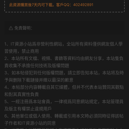
此資源購買後7天内可下載。客戶QQ：402492891
免責聲明：
1、IT資源小站爲非營利性網站，全站所有資料僅供網友個人學
習使用，禁止商用
2、本站所有文檔、視頻、書籍等資料均由網友分享，本站隻負
責收集不承擔任何技術及版權問題
3、如本帖侵犯到任何版權問題，請立即告知本站，本站将及時
予與删除下載鏈接并緻以最深的歉意
4、本帖部分内容轉載自其它媒體，但并不代表本站贊同其觀點
和對其真實性負責
5、一經注冊爲本站會員，一律視爲同意網站規定，本站管理員
及版主有權禁止違規用戶
6、其他單位或個人使用、轉載或引用本文時必須同時征得該帖
子作者和IT資源小站的同意