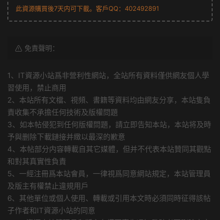
此資源購買後7天内可下載。客戶QQ：402492891
免責聲明：
1、IT資源小站爲非營利性網站，全站所有資料僅供網友個人學
習使用，禁止商用
2、本站所有文檔、視頻、書籍等資料均由網友分享，本站隻負
責收集不承擔任何技術及版權問題
3、如本帖侵犯到任何版權問題，請立即告知本站，本站将及時
予與删除下載鏈接并緻以最深的歉意
4、本帖部分内容轉載自其它媒體，但并不代表本站贊同其觀點
和對其真實性負責
5、一經注冊爲本站會員，一律視爲同意網站規定，本站管理員
及版主有權禁止違規用戶
6、其他單位或個人使用、轉載或引用本文時必須同時征得該帖
子作者和IT資源小站的同意