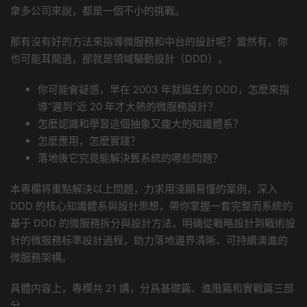
衆多公司來說，都是一個不小的挑戰。
那有沒有好的方法來指導微服務和中台的設計呢？當然有，你
也可能耳聞過，那就是領域驅動設計（DDD）。
你可能會疑惑，早在 2003 年就誕生的 DDD，怎麽來指
導“遲到”近 20 年才大熱的微服務設計？
怎麽認識和學習這個抽象又龐大的知識體系？
怎麽應用，怎麽實踐？
落地後它究竟能解決舊系統的哪些問題？
本專欄将重點解決以上問題，力求用淺顯易懂的案例，深入
DDD 的核心知識體系與設計思想，帶你掌握一套完整而系統的
基于 DDD 的微服務拆分與設計方法，明确從戰略設計到戰術設
計的微服務标準設計過程，助力落地邊界清晰、可持續演進的
微服務架構。
具體内容上，專欄共 21 講，分爲基礎篇、進階篇和實戰篇三部
分。