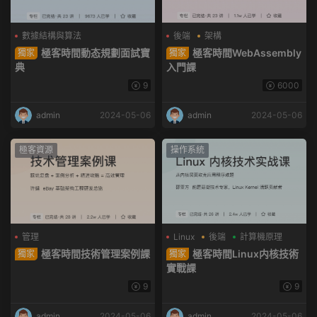
數據結構與算法
後端
架構
極客時間動态規劃面試寶
極客時間WebAssembly
獨家
獨家
典
入門課
9
6000
admin
2024-05-06
admin
2024-05-06
極客資源
操作系統
管理
Linux
後端
計算機原理
極客時間技術管理案例課
極客時間Linux内核技術
獨家
獨家
實戰課
9
9
admin
2024-05-06
admin
2024-05-06