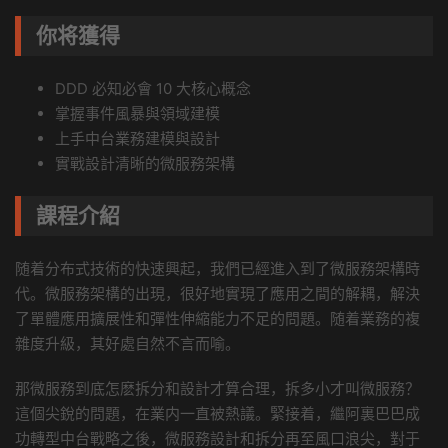
你将獲得
DDD 必知必會 10 大核心概念
掌握事件風暴與領域建模
上手中台業務建模與設計
實戰設計清晰的微服務架構
課程介紹
随着分布式技術的快速興起，我們已經進入到了微服務架構時
代。微服務架構的出現，很好地實現了應用之間的解耦，解決
了單體應用擴展性和彈性伸縮能力不足的問題。随着業務的複
雜度升級，其好處自然不言而喻。
那微服務到底怎麽拆分和設計才算合理，拆多小才叫微服務？
這個尖銳的問題，在業内一直被熱議。緊接着，繼阿裏巴巴成
功轉型中台戰略之後，微服務設計和拆分再至風口浪尖，對于