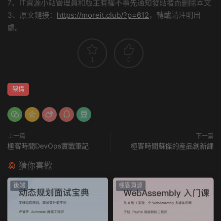
7、IT資源小站管理員和版主有權不事先通知發貼者而删除本文
3、原文鏈接：
https://moreit.club/?p=612
，轉載請注明出
處。
1
0
架構
上一篇
下一篇
極客時間DevOps實戰筆記
極客時間蘇傑的産品創新課
猜你喜歡
後端
極客資源