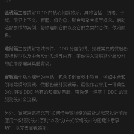
基礎篇
主要講解 DDD 的核心知識體系，具體包括：領域、子
域、限界上下文、實體、值對象、聚合和聚合根等概念。借助
淺顯易懂的案例，帶你理解它們以及它們之間的合作、依賴關
系。
進階篇
主要講解領域事件、DDD 分層架構、幾種常見的微服務
架構模型以及中台設計思想等内容。帶你深入微服務分層設計
的底層原理與具體實現。
實戰篇
作爲本課程的重點，包含多個實戰小項目，例如中台和
領域建模的實戰、微服務設計實戰等。最後作者會用一個典型
的案例将 DDD 所有的知識點串聯，帶你走一遍基于 DDD 的微
服務設計全流程。
另外，實戰篇還補充有“如何借鑒微服務的設計思想來設計前端
應用”“微服務設計原則”以及“分布式架構設計的關鍵注意事
項”，以完善實戰體系。