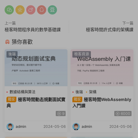
上一篇
下一篇
極客時間程序員的數學基礎課
極客時間許式偉的架構課
猜你喜歡
後端
極客資源
數據結構與算法
後端
架構
極客時間動态規劃面試寶
極客時間WebAssembly
獨家
獨家
典
入門課
9
6000
admin
2024-05-06
admin
2024-05-06