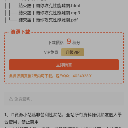
│ ├── 結束語丨願你攻克性能難關.html
│ ├── 結束語丨願你攻克性能難關.mp3
│ └── 結束語丨願你攻克性能難關.pdf
資源下載
9
下載價格
積分
VIP免費
升級VIP
立即購買
此資源購買後7天内可下載。客戶QQ：402492891
免責聲明：
1、IT資源小站爲非營利性網站，全站所有資料僅供網友個人學
習使用，禁止商用