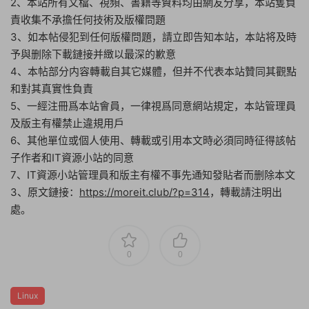
2、本站所有文檔、視頻、書籍等資料均由網友分享，本站隻負
責收集不承擔任何技術及版權問題
3、如本帖侵犯到任何版權問題，請立即告知本站，本站将及時
予與删除下載鏈接并緻以最深的歉意
4、本帖部分内容轉載自其它媒體，但并不代表本站贊同其觀點
和對其真實性負責
5、一經注冊爲本站會員，一律視爲同意網站規定，本站管理員
及版主有權禁止違規用戶
6、其他單位或個人使用、轉載或引用本文時必須同時征得該帖
子作者和IT資源小站的同意
7、IT資源小站管理員和版主有權不事先通知發貼者而删除本文
3、原文鏈接：
https://moreit.club/?p=314
，轉載請注明出
處。
0
0
Linux