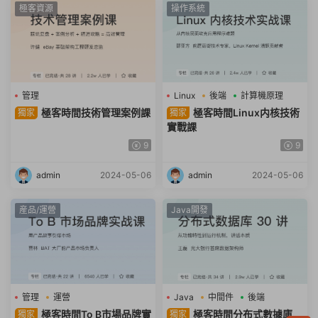
極客資源
操作系統
管理
Linux
後端
計算機原理
極客時間技術管理案例課
極客時間Linux内核技術
獨家
獨家
實戰課
9
9
admin
2024-05-06
admin
2024-05-06
産品/運營
Java開發
管理
運營
Java
中間件
後端
極客時間To B市場品牌實
極客時間分布式數據庫
獨家
獨家